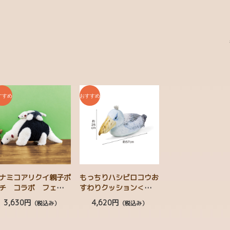
ナミコアリクイ親子ポ
もっちりハシビロコウお
チ コラボ フェリシ
すわりクッション＜おひ
モ YOU+MORE！
ざサイズ＞ フェリシモ
3,630円
4,620円
（税込み）
（税込み）