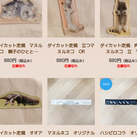
ウインコ グンディ
クイ ワオキツネザル
コツメカワウソ
イカット定規 マヌル
ダイカット定規 立つマ
ダイカット定規 
コ 親子のひととき
ヌルネコ OR
ヌルネコ 立 
BR
880円
880円
880円
（税込み）
（税込み）
（税込み
在庫切れ
在庫切れ
在庫切れ
イカット定規 オオア
マヌルネコ オリジナル
ハシビロコウ オ