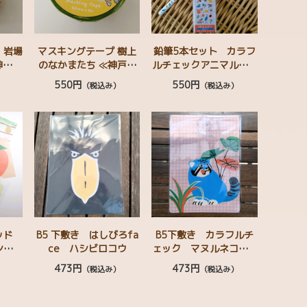
 岩場
マスキングテープ 樹上
鉛筆5本セット カラフ
神戸ど
のなかまたち ≪神戸ど
ルチェックアニマルズ
o sa
うぶつ王国 × minaco sa
ﾊｼﾋﾞﾛｺｳ ﾏﾇﾙﾈｺ ﾋﾞﾝﾄﾛﾝ
550円
550円
）
（税込み）
（税込み）
への扉
kamoto≫ﾐﾅﾐｺｱﾘｸｲ ｵﾆｵｵ
ｸﾞ ﾌﾀﾕﾋﾞﾅﾏｹﾓﾉ ｺﾂﾒｶﾜｳ
ﾊｼ ﾋﾞﾝﾄﾛﾝｸﾞ ﾙﾘｺﾝｺﾞｳｲﾝｺ
ｿ ﾚｯｻｰﾊﾟﾝﾀﾞ ｶﾋﾟﾊﾞﾗ
ﾚｯｻｰﾊﾟﾝﾀﾞｶﾞﾏｸﾞﾁﾖﾀｶ
ﾐﾅﾐｺｱﾘｸｲ ｱﾒﾘｶﾋﾞｰﾊﾞ
パッド
B5 下敷き はしびろfa
B5下敷き カラフルチ
ーン）
ce ハシビロコウ
ェック マヌルネコ コ
サーパ
ツメカワウソ
473円
473円
）
（税込み）
（税込み）
マケモ
バ