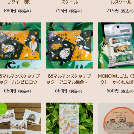
リクイ GR
スケール
ルスケール
880円
715円
715円
（税込み）
（税込み）
（税込み
B6マルマンスケッチブ
B6マルマンスケッチブ
MONO消しゴム（
ック ハシビロコウ
ック アニマル集合 マ
り） かくれんぼ
ヌルネコ カピバラ ミ
660円
660円
660円
（税込み）
（税込み）
（税込み
ナミコアリクイ ﾆﾎﾝﾘ
ｽ コツメカワウソ ワ
オキツネザル