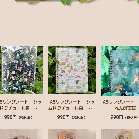
A5リングノート シャ
A5リングノート シャ
A5リングノート
ドクチュール黒 王国
ムドクチュール白 王国
れんぼ王国
植物テキスタイル柄
動植物テキスタイル柄
990円
990円
990円
（税込み）
（税込み）
（税込み
シビロコウ レッサー
ハシビロコウ マヌル
ンダ マヌルネコ ミ
ネコ カンムリシャコ
ミコアリクイ コンゴ
カピバラ ミナミコアリ