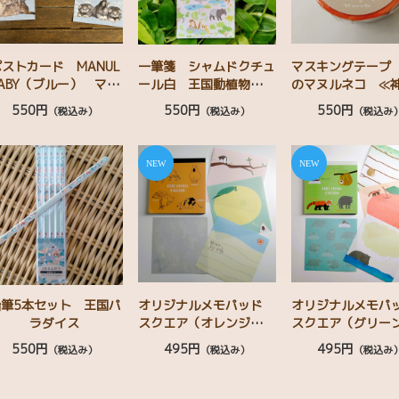
ストカード MANUL
一筆箋 シャムドクチュ
マスキングテープ
BABY（ブルー） マヌ
ール白 王国動植物テキ
のマヌルネコ ≪
ルネコベビー
スタイル柄 ハシビロ
うぶつ王国 × minac
550円
550円
550円
（税込み）
（税込み）
（税込み
コウ マヌルネコ カン
kamoto≫ 野生
ムリシャコ カピバラ
ミナミコアリクイ ワオ
キツネザル コツメカワ
ウソ
鉛筆5本セット 王国パ
オリジナルメモパッド
オリジナルメモ
ラダイス
スクエア（オレンジ）
スクエア（グリ
ハシビロコウ カピバ
マヌルネコ レッ
550円
495円
495円
（税込み）
（税込み）
（税込み
ラ ミナミコアリクイ
ンダ フタユビナ
スナネコ
ノ コビトカ