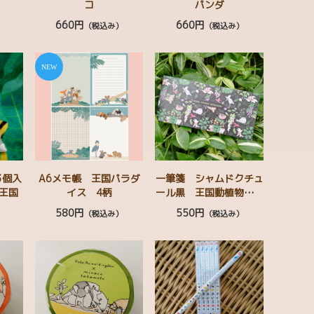
コ
パンダ
660円
660円
）
（税込み）
（税込み）
3個入
A6メモ帳 王国パラダ
一筆箋 シャムドクチュ
王国
イス 4柄
ール黒 王国動植物テキ
スタイル柄
580円
550円
）
（税込み）
（税込み）