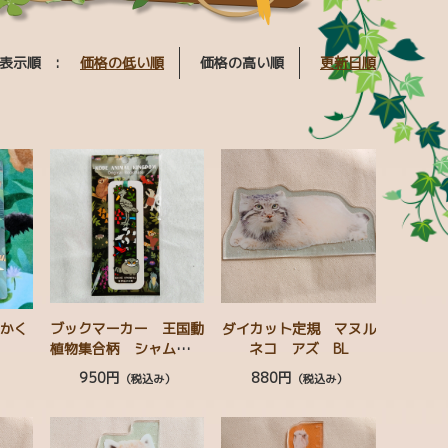
表示順 :
価格の低い順
価格の高い順
更新日順
 かく
ブックマーカー 王国動
ダイカット定規 マヌル
植物集合柄 シャムドク
ネコ アズ BL
チュール ﾊｼﾋﾞﾛｺｳ ﾐﾅﾐ
950円
880円
）
（税込み）
（税込み）
ｺｱﾘｸｲ ﾏﾇﾙﾈｺ ｺﾝｺﾞｳｲﾝｺ