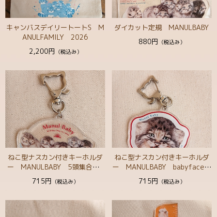
チャリティーコーナー
キャンバスデイリートートS M
ダイカット定規 MANULBABY
ぬいぐるみ
ANULFAMILY 2026
880円
（税込み）
2,200円
（税込み）
マスコット・ストラップ
生活雑貨
ステーショナリー
シール・ステッカー
ボールペン・えんぴつ
タオル・てぬぐい
ねこ型ナスカン付きキーホルダ
ねこ型ナスカン付きキーホルダ
ー MANULBABY 5頭集合 2
ー MANULBABY babyface
ファッション
026
1頭 2026
715円
715円
（税込み）
（税込み）
帽子・ヘアアクセサリー
書籍