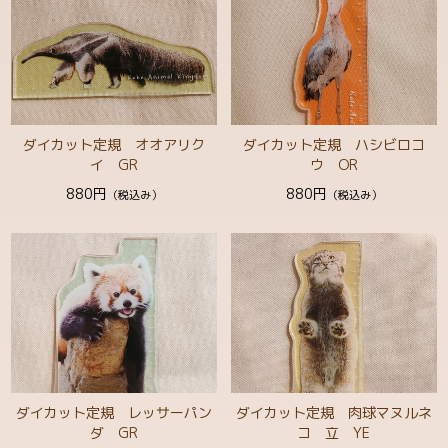
FOOD
キッチンウェア
靴下 ソックス
ダイカット定規 オオアリク
ダイカット定規 ハシビロコ
クッション・ファブリック
イ GR
ウ OR
880円
880円
バッグ
（税込み）
（税込み）
キーホルダー・小物類
マグネット・缶バッジ
クリアファイル
マスク
Green（植物）
ダイカット定規 レッサーパン
ダイカット定規 肉球マヌルネ
ダ GR
コ 立 YE