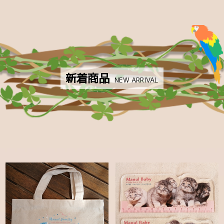
マヌルベビー MANUL BABY
カラフルチェックアニマルズ
フェリシモ YOU+MORE！コラボ
MAJIOKO | smells like popcorn
新着商品
NEW ARRIVAL
ハシビロコウグッズ
マヌルネコグッズ
お買い得コーナー
CATEGORY
生物多様性保全
ボルネオ保全プロジェクト
まもろうPROJECT ユキヒョウ