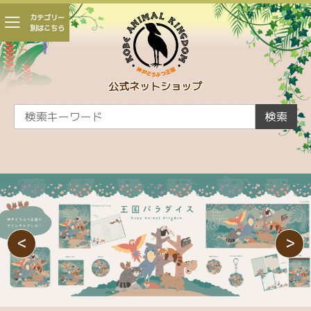
カテゴリー
別はこちら
会員登録
マイページ
カート
公式ネットショップ
CAMPAIGN
検索
新着商品
かくれんぼ王国
親子 ～王国生まれの赤ちゃんたち～
王国パラダイス
<
>
ひとふでがき作家 minaco sakamoto コラボ
シャムドクチュール