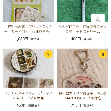
「野生への扉」プリントクッキ
ハシビロコウ 海洋プラスチッ
ー（カード付） ≪神戸どうぶ
クジェットストリーム
つ王国 × minaco sakamoto≫
1,080円
400円
（税込み）
（税込み）
7
8
クリアマスキングテープ マヌ
ねこ型ナスカン付きキーホルダ
ルネコ アズ＆ナル
ー MANULBABY 5頭集合 2
026
450円
715円
（税込み）
（税込み）