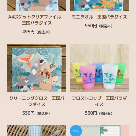
FOOD
A4ポケットクリアファイル
ミニタオル 王国パラダイス
キッチンウェア
王国パラダイス
550円
（税込み）
495円
（税込み）
靴下 ソックス
クッション・ファブリック
バッグ
キーホルダー・小物類
マグネット・缶バッジ
クリアファイル
クリーニングクロス 王国パ
フロストコップ 王国パラダ
ラダイス
イス
マスク
550円
550円
（税込み）
（税込み）
Green（植物）