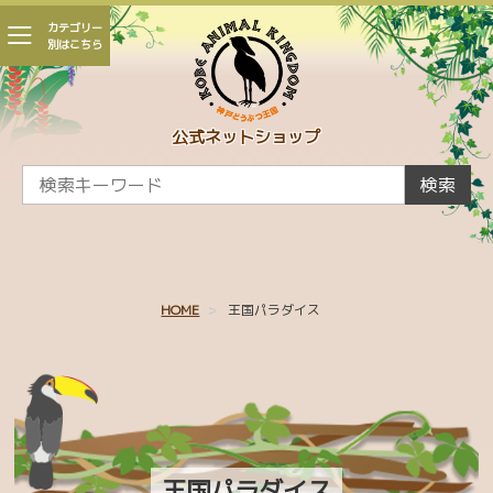
カテゴリー
別はこちら
会員登録
マイページ
カート
公式ネットショップ
CAMPAIGN
検索
新着商品
かくれんぼ王国
HOME
王国パラダイス
親子 ～王国生まれの赤ちゃんたち～
王国パラダイス
ひとふでがき作家 minaco sakamoto コラボ
シャムドクチュール
王国パラダイス