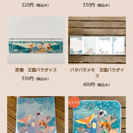
220円
330円
（税込み）
（税込み）
チャリティーコーナー
ぬいぐるみ
マスコット・ストラップ
生活雑貨
ステーショナリー
シール・ステッカー
定規 王国パラダイス
パタパタメモ 王国パラダイ
ス
330円
（税込み）
ボールペン・えんぴつ
400円
（税込み）
タオル・てぬぐい
ファッション
帽子・ヘアアクセサリー
書籍