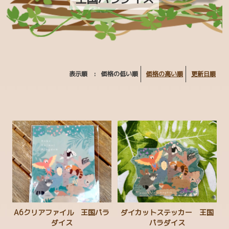
マヌルベビー MANUL BABY
カラフルチェックアニマルズ
フェリシモ YOU+MORE！コラボ
MAJIOKO | smells like popcorn
表示順 :
価格の低い順
価格の高い順
更新日順
ハシビロコウグッズ
マヌルネコグッズ
お買い得コーナー
CATEGORY
生物多様性保全
ボルネオ保全プロジェクト
A6クリアファイル 王国パラ
ダイカットステッカー 王国
ダイス
パラダイス
まもろうPROJECT ユキヒョウ