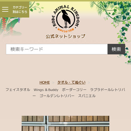
カテゴリー
別はこちら
会員登録
マイページ
カート
公式ネットショップ
CAMPAIGN
検索
新着商品
かくれんぼ王国
HOME
タオル・てぬぐい
親子 ～王国生まれの赤ちゃんたち～
フェイスタオル Wings & Buddy ボーダーコリー ラブラドールレトリバ
ー ゴールデンレトリバー スパニエル
王国パラダイス
ひとふでがき作家 minaco sakamoto コラボ
シャムドクチュール