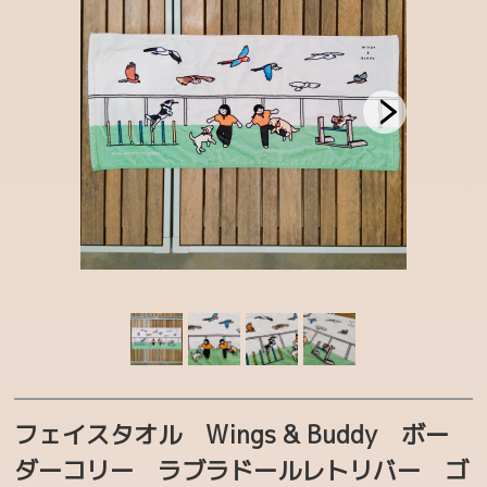
マヌルベビー MANUL BABY
カラフルチェックアニマルズ
フェリシモ YOU+MORE！コラボ
MAJIOKO | smells like popcorn
ハシビロコウグッズ
マヌルネコグッズ
お買い得コーナー
CATEGORY
生物多様性保全
フェイスタオル Wings & Buddy ボー
ボルネオ保全プロジェクト
ダーコリー ラブラドールレトリバー ゴ
まもろうPROJECT ユキヒョウ