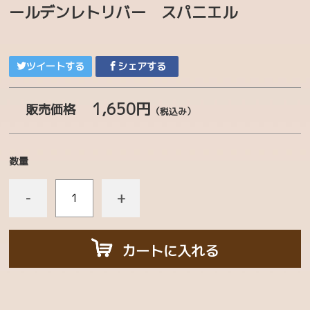
ールデンレトリバー スパニエル
チャリティーコーナー
ぬいぐるみ
ツイートする
シェアする
マスコット・ストラップ
1,650円
生活雑貨
販売価格
（税込み）
ステーショナリー
数量
シール・ステッカー
ボールペン・えんぴつ
-
+
タオル・てぬぐい
ファッション
カートに入れる
帽子・ヘアアクセサリー
書籍