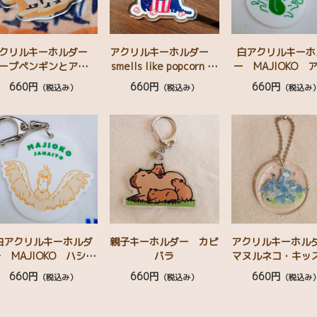
クリルキーホルダー
アクリルキーホルダー
白アクリルキーホ
ープペンギンとアフリ
smells like popcorn ビ
ー MAJIOKO 
カの花々
ントロング
カビーバー
660円
660円
660円
（税込み）
（税込み）
（税込み
白アクリルキーホルダ
親子キーホルダー カピ
アクリルキーホ
 MAJIOKO ハシビ
バラ
マヌルネコ・キッ
ロコウ
anul kids
660円
660円
660円
（税込み）
（税込み）
（税込み