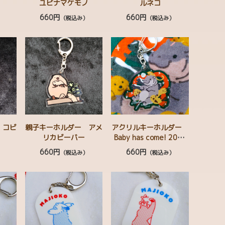
ユビナマケモノ
ルネコ
660円
660円
）
（税込み）
（税込み）
 コビ
親子キーホルダー アメ
アクリルキーホルダー
リカビーバー
Baby has come! 2025
ｺﾋﾞﾄｶﾊﾞ ｱﾒﾘｶﾋﾞｰﾊﾞｰ ｼ
660円
660円
）
（税込み）
（税込み）
ﾏｽｶﾝｸ ｷﾝｶｼﾞｭｰ ｶﾞﾏｸﾞﾁﾖﾀ
ｶ