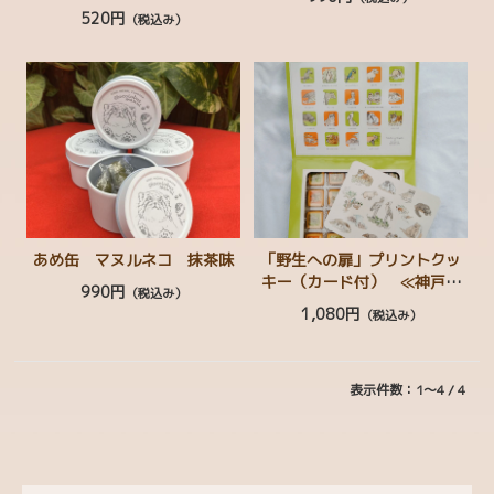
マトラトラ ブラジルカイマ
520円
（税込み）
ン ピラルク ゾウガメ
チャリティーコーナー
ぬいぐるみ
マスコット・ストラップ
生活雑貨
ステーショナリー
シール・ステッカー
あめ缶 マヌルネコ 抹茶味
「野生への扉」プリントクッ
キー（カード付） ≪神戸ど
990円
（税込み）
ボールペン・えんぴつ
うぶつ王国 × minaco sakamo
1,080円
（税込み）
to≫
タオル・てぬぐい
ファッション
表示件数：1～4 / 4
帽子・ヘアアクセサリー
書籍