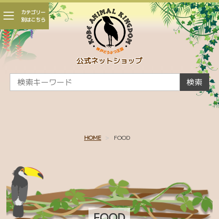
カテゴリー
別はこちら
会員登録
マイページ
カート
公式ネットショップ
CAMPAIGN
検索
新着商品
かくれんぼ王国
HOME
FOOD
親子 ～王国生まれの赤ちゃんたち～
王国パラダイス
ひとふでがき作家 minaco sakamoto コラボ
シャムドクチュール
FOOD