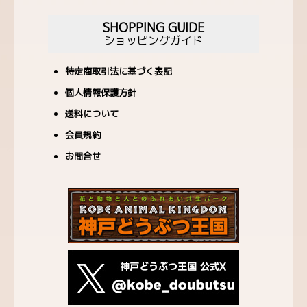
FOOD
SHOPPING GUIDE
ショッピングガイド
キッチンウェア
特定商取引法に基づく表記
靴下 ソックス
個人情報保護方針
クッション・ファブリック
送料について
バッグ
会員規約
お問合せ
キーホルダー・小物類
マグネット・缶バッジ
クリアファイル
マスク
Green（植物）