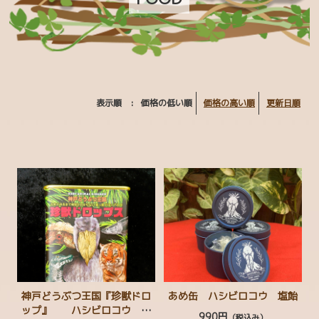
マヌルベビー MANUL BABY
カラフルチェックアニマルズ
フェリシモ YOU+MORE！コラボ
MAJIOKO | smells like popcorn
表示順 :
価格の低い順
価格の高い順
更新日順
ハシビロコウグッズ
マヌルネコグッズ
お買い得コーナー
CATEGORY
生物多様性保全
ボルネオ保全プロジェクト
神戸どうぶつ王国『珍獣ドロ
あめ缶 ハシビロコウ 塩飴
ップ』 ハシビロコウ ス
まもろうPROJECT ユキヒョウ
990円
（税込み）