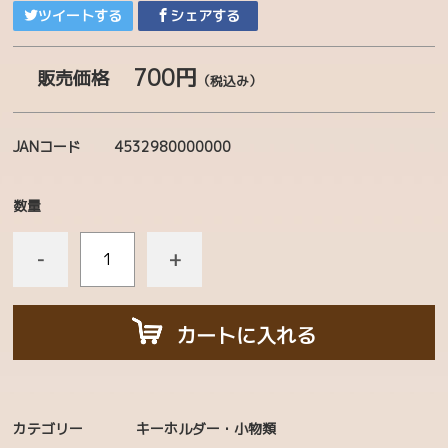
ツイートする
シェアする
チャリティーコーナー
ぬいぐるみ
700円
販売価格
（税込み）
マスコット・ストラップ
JANコード
4532980000000
生活雑貨
ステーショナリー
数量
シール・ステッカー
-
+
ボールペン・えんぴつ
タオル・てぬぐい
カートに入れる
ファッション
帽子・ヘアアクセサリー
書籍
カテゴリー
キーホルダー・小物類