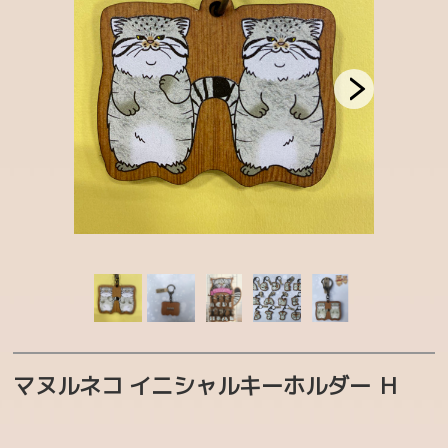
マヌルベビー MANUL BABY
カラフルチェックアニマルズ
フェリシモ YOU+MORE！コラボ
MAJIOKO | smells like popcorn
ハシビロコウグッズ
マヌルネコグッズ
お買い得コーナー
CATEGORY
生物多様性保全
マヌルネコ イニシャルキーホルダー Ｈ
ボルネオ保全プロジェクト
まもろうPROJECT ユキヒョウ