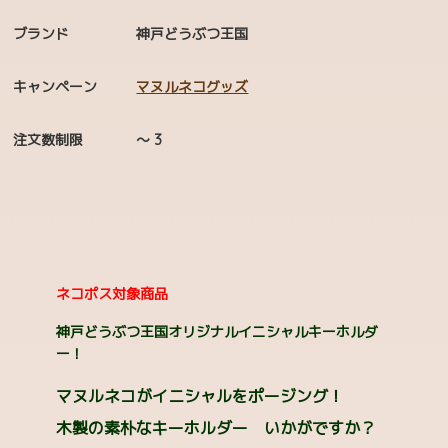
FOOD
ブランド
神戸どうぶつ王国
キッチンウェア
キャンペーン
マヌルネコグッズ
靴下 ソックス
注文数制限
～ 3
クッション・ファブリック
バッグ
キーホルダー・小物類
マグネット・缶バッジ
ネコポス対象商品
クリアファイル
神戸どうぶつ王国オリジナルイニシャルキーホルダ
ー！
マスク
マヌルネコがイニシャルをポージング！
Green（植物）
木製の素朴なキーホルダー いかがですか？