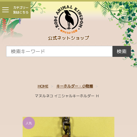
カテゴリー
別はこちら
会員登録
マイページ
カート
公式ネットショップ
CAMPAIGN
検索
新着商品
かくれんぼ王国
HOME
キーホルダー・小物類
親子 ～王国生まれの赤ちゃんたち～
マヌルネコ イニシャルキーホルダー Ｈ
王国パラダイス
ひとふでがき作家 minaco sakamoto コラボ
シャムドクチュール