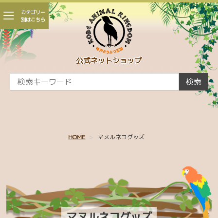
カテゴリー
別はこちら
会員登録
マイページ
カート
公式ネットショップ
CAMPAIGN
検索
新着商品
かくれんぼ王国
HOME
マヌルネコグッズ
親子 ～王国生まれの赤ちゃんたち～
王国パラダイス
ひとふでがき作家 minaco sakamoto コラボ
シャムドクチュール
マヌルネコグッズ