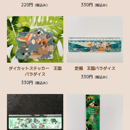
220円
330円
（税込み）
（税込み）
チャリティーコーナー
ぬいぐるみ
マスコット・ストラップ
生活雑貨
ステーショナリー
シール・ステッカー
ダイカットステッカー 王国
定規 王国パラダイス
パラダイス
330円
（税込み）
ボールペン・えんぴつ
330円
（税込み）
タオル・てぬぐい
ファッション
帽子・ヘアアクセサリー
書籍