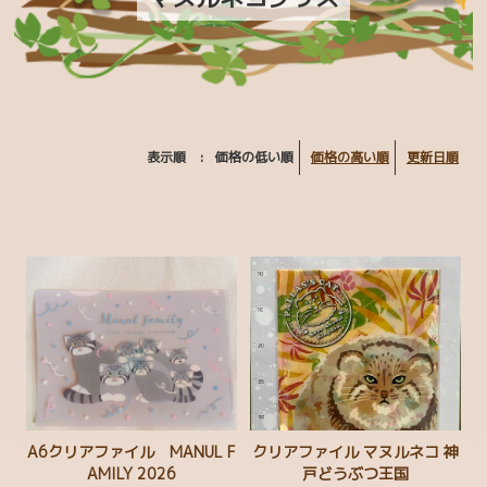
マヌルベビー MANUL BABY
カラフルチェックアニマルズ
フェリシモ YOU+MORE！コラボ
MAJIOKO | smells like popcorn
表示順 :
価格の低い順
価格の高い順
更新日順
ハシビロコウグッズ
マヌルネコグッズ
お買い得コーナー
CATEGORY
生物多様性保全
ボルネオ保全プロジェクト
A6クリアファイル MANUL F
クリアファイル マヌルネコ 神
AMILY 2026
戸どうぶつ王国
まもろうPROJECT ユキヒョウ