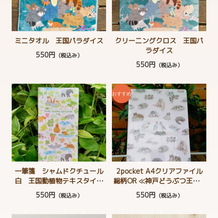
ミニタオル 王国パラダイス
クリーニングクロス 王国パ
ラダイス
550円
（税込み）
550円
（税込み）
一筆箋 シャムドクチュール
2pocket A4クリアファイル
白 王国動植物テキスタイル
総柄OR ≪神戸どうぶつ王国 ×
柄 ハシビロコウ マヌル
minaco sakamoto≫ 野生への
550円
550円
（税込み）
（税込み）
ネコ カンムリシャコ カピ
扉
バラ ミナミコアリクイ ワ