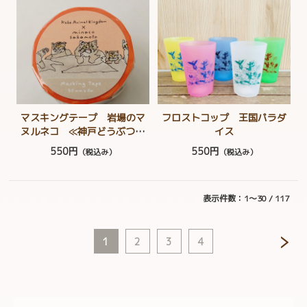
オキツネザル コツメカワウ
ソ
マスキングテープ 岩場のマ
フロストコップ 王国パラダ
ヌルネコ ≪神戸どうぶつ王
イス
国 × minaco sakamoto≫ 野
550円
550円
（税込み）
（税込み）
生への扉
表示件数：1～30 / 117
1
2
3
4