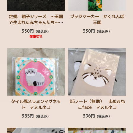
FOOD
定規 親子シリーズ ～王国
ブックマーカー かくれんぼ
キッチンウェア
で生まれた赤ちゃんたち～
王国
アルパカ フタユビナマケモ
330円
330円
（税込み）
（税込み）
靴下 ソックス
ノ ガマグチヨタカ マヌル
在庫切れ
ネコ ミナミコアリクイ ス
クッション・ファブリック
ナネコ アメリカバク ビン
トロング シマスカンク コ
バッグ
ビトカバ ビーバー
キーホルダー・小物類
マグネット・缶バッジ
クリアファイル
タイル風メラミンマグネッ
B5ノート（無地） まぬるね
ト マヌルネコ
こface マヌルネコ
マスク
385円
396円
（税込み）
（税込み）
Green（植物）