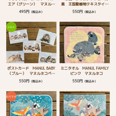
エア（グリーン） マヌルネ
黒 王国動植物テキスタイル
コ レッサーパンダ フタユ
柄
495円
550円
（税込み）
（税込み）
ビナマケモノ コビトカバ
ポストカード MANUL BABY
ミニタオル MANUL FAMILY
（ブルー） マヌルネコベビ
ピンク マヌルネコ
ー
550円
550円
（税込み）
（税込み）